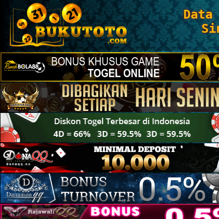
Data
Si