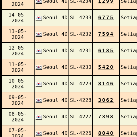
Seoul 4D
SL-4234
1299
Setia
2024
14-05-
Seoul 4D
SL-4233
6775
Setia
2024
13-05-
Seoul 4D
SL-4232
7594
Setia
2024
12-05-
Seoul 4D
SL-4231
6185
Setia
2024
11-05-
Seoul 4D
SL-4230
5420
Setia
2024
10-05-
Seoul 4D
SL-4229
8146
Setia
2024
09-05-
Seoul 4D
SL-4228
3062
Setia
2024
08-05-
Seoul 4D
SL-4227
7398
Setia
2024
07-05-
Seoul 4D
SL-4226
8040
Setia
2024