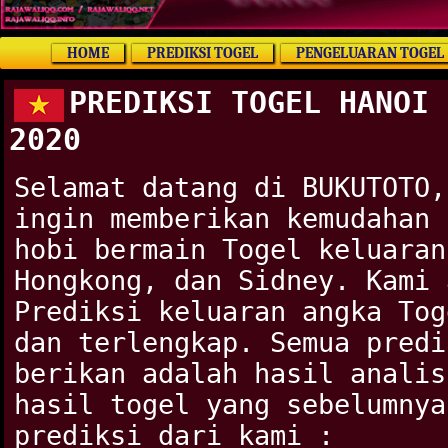
HOME
PREDIKSI TOGEL
PENGELUARAN TOGEL
PREDIKSI TOGEL HANOI 
2020
Selamat datang di BUKUTOTO,
ingin memberikan kemudahan 
hobi bermain Togel keluaran
Hongkong, dan Sidney. Kami 
Prediksi keluaran angka Tog
dan terlengkap. Semua predi
berikan adalah hasil analis
hasil togel yang sebelumnya
prediksi dari kami :