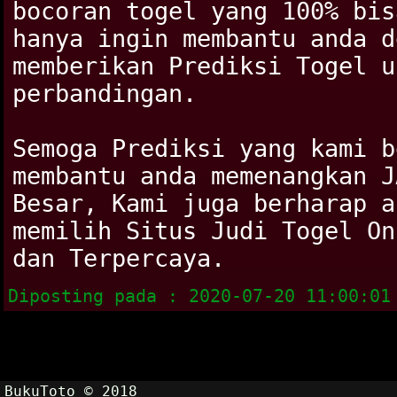
bocoran togel yang 100% bis
hanya ingin membantu anda d
memberikan Prediksi Togel u
perbandingan.
Semoga Prediksi yang kami b
membantu anda memenangkan J
Besar, Kami juga berharap a
memilih Situs Judi Togel On
dan Terpercaya.
Diposting pada : 2020-07-20 11:00:01
BukuToto © 2018