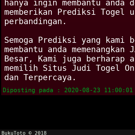
hanya ingin membantu anda d
memberikan Prediksi Togel u
perbandingan.
Semoga Prediksi yang kami b
membantu anda memenangkan J
Besar, Kami juga berharap a
memilih Situs Judi Togel On
dan Terpercaya.
Diposting pada : 2020-08-23 11:00:01
BukuToto © 2018