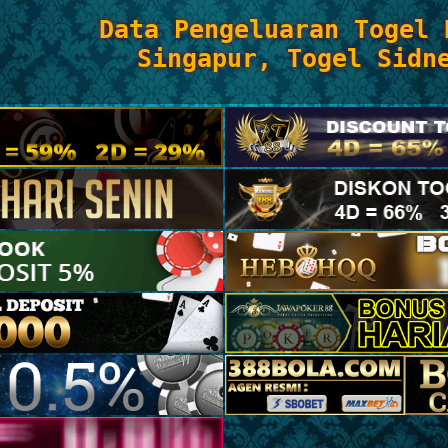
Data Pengeluaran Togel 
Singapur, Togel Sidn