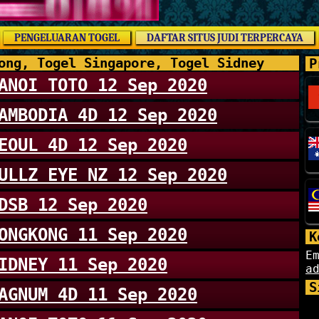
PENGELUARAN TOGEL
DAFTAR SITUS JUDI TERPERCAYA
ong, Togel Singapore, Togel Sidney
P
ANOI TOTO 12 Sep 2020
AMBODIA 4D 12 Sep 2020
EOUL 4D 12 Sep 2020
ULLZ EYE NZ 12 Sep 2020
DSB 12 Sep 2020
ONGKONG 11 Sep 2020
K
E
IDNEY 11 Sep 2020
a
S
AGNUM 4D 11 Sep 2020