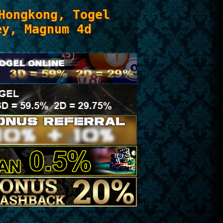
Hongkong, Togel
ey, Magnum 4d